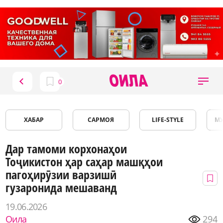
ХАБАР
САРМОЯ
LIFE-STYLE
М
Дар тамоми корхонаҳои
Тоҷикистон ҳар саҳар машқҳои
пагоҳирӯзии варзишӣ
гузаронида мешаванд
19.06.2026
Оила
294