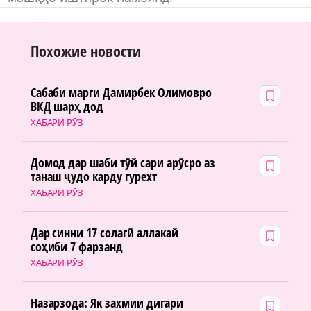
Похожие новости
Сабаби марги Дамирбек Олимовро
ВКД шарҳ дод
ХАБАРИ РӮЗ
Домод дар шаби тӯй сари арӯсро аз
танаш ҷудо карду гурехт
ХАБАРИ РӮЗ
Дар синни 17 солагӣ аллакай
соҳиби 7 фарзанд
ХАБАРИ РӮЗ
Назарзода: Як захмии дигари