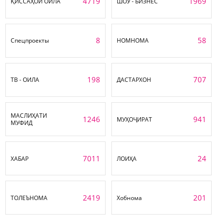
4719
1969
ҚИССАҲОИ ОИЛА
ШОУ - БИЗНЕС
8
58
Спецпроекты
НОМНОМА
198
707
ТВ - ОИЛА
ДАСТАРХОН
МАСЛИҲАТИ
1246
941
МУҲОҶИРАТ
МУФИД
7011
24
ХАБАР
ЛОИҲА
2419
201
ТОЛЕЪНОМА
Хобнома