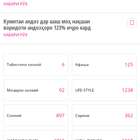
ХАБАРИ РӮЗ
Кумитаи андоз дар шаш моҳ нақшаи
воридоти андозҳоро 123% иҷро кард
ХАБАРИ РӮЗ
6
125
Тобистони тиллоӣ
Афиша
92
1238
Моҷарои оилавӣ
LIFE-STYLE
897
362
Солимӣ
Сармоя