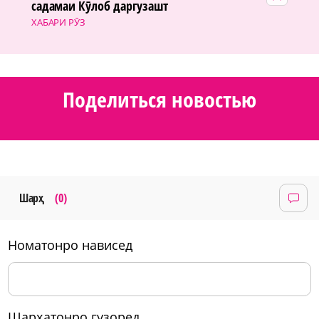
садамаи Кӯлоб даргузашт
ХАБАРИ РӮЗ
Поделиться новостью
Шарҳ
(0)
номатонро нависед
шарҳатонро гузоред