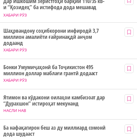
Дар Ишкошим зеристгоҳи барқии 110/35 кВ-
и “Қозидеҳ” ба истифода дода мешавад
ХАБАРИ РӮЗ
Шаҳрвандону соҳибкорони инфиродӣ 3,7
миллион амалиёти ғайринақдӣ анҷом
додаанд
ХАБАРИ РӮЗ
Бонки Умумиҷаҳонӣ ба Тоҷикистон 495
миллион доллар маблағи грантӣ додааст
ХАБАРИ РӮЗ
Ятимон ва кӯдакони оилаҳои камбизоат дар
“Дурахшон” истироҳат мекунанд
НАСЛИ НАВ
Ба нафақагирон беш аз ду миллиард сомонӣ
дода шудааст