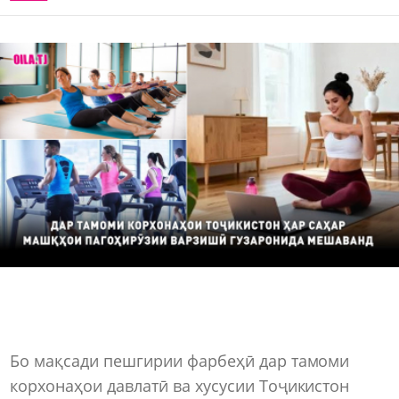
Бо мақсади пешгирии фарбеҳӣ дар тамоми
корхонаҳои давлатӣ ва хусусии Тоҷикистон