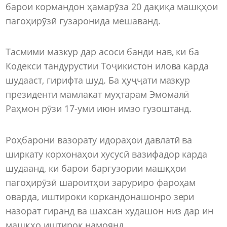
барои кормандон ҳамарӯза 20 дақиқа машқҳои
пагоҳирӯзӣ гузаронида мешаванд.
Тасмими мазкур дар асоси банди нав, ки ба
Кодекси тандурустии Тоҷикистон илова карда
шудааст, гирифта шуд. Ба ҳуҷҷати мазкур
президенти мамлакат муҳтарам Эмомалӣ
Раҳмон рӯзи 17-уми июн имзо гузоштанд.
Роҳбарони вазорату идораҳои давлатӣ ва
ширкату корхонаҳои хусусӣ вазифадор карда
шудаанд, ки барои баргузории машқҳои
пагоҳирӯзӣ шароитҳои заруриро фароҳам
оварда, иштироки коркандонашонро зери
назорат гиранд ва шахсан худашон низ дар ин
машқҳо иштирок намоянд.