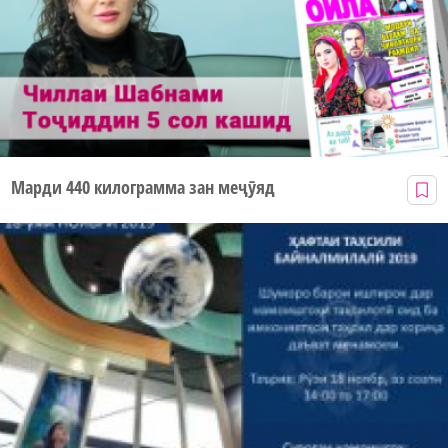
Марди 440 килограмма зан меҷӯяд