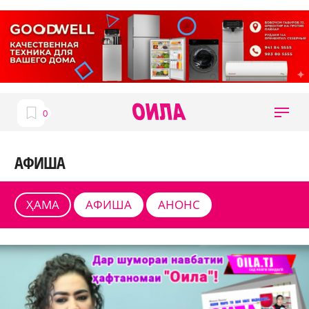
АФИША
ҲАМА
АФИША
АНОНС