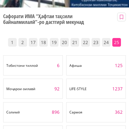
Сафорати ИМА “Ҳафтаи таҳсили
байналмилалӣ”-ро дастгирӣ мекунад
1
2
17
18
19
20
21
22
23
24
25
6
125
Тобистони тиллоӣ
Афиша
92
1237
Моҷарои оилавӣ
LIFE-STYLE
896
362
Солимӣ
Сармоя