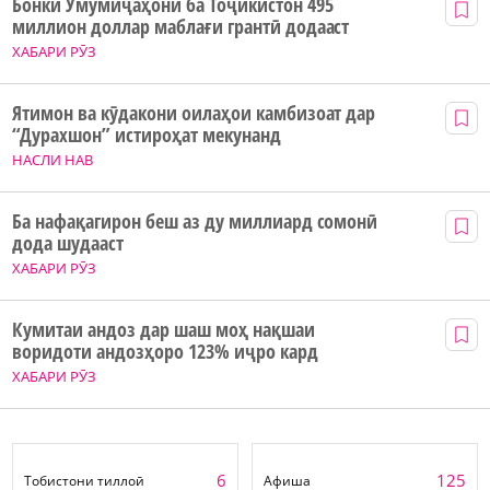
Бонки Умумиҷаҳонӣ ба Тоҷикистон 495
миллион доллар маблағи грантӣ додааст
ХАБАРИ РӮЗ
Ятимон ва кӯдакони оилаҳои камбизоат дар
“Дурахшон” истироҳат мекунанд
НАСЛИ НАВ
Ба нафақагирон беш аз ду миллиард сомонӣ
дода шудааст
ХАБАРИ РӮЗ
Кумитаи андоз дар шаш моҳ нақшаи
воридоти андозҳоро 123% иҷро кард
ХАБАРИ РӮЗ
6
125
Тобистони тиллоӣ
Афиша