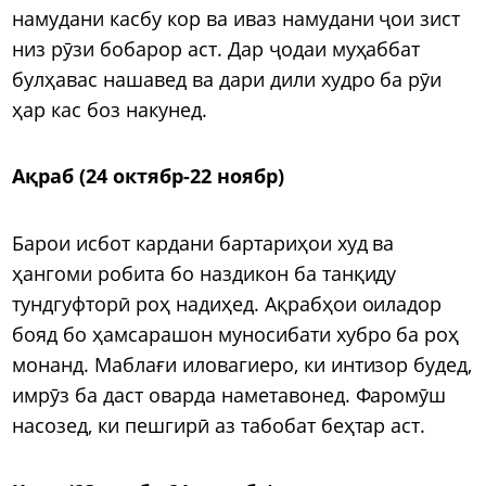
намудани касбу кор ва иваз намудани ҷои зист
низ рӯзи бобарор аст. Дар ҷодаи муҳаббат
булҳавас нашавед ва дари дили худро ба рӯи
ҳар кас боз накунед.
Ақраб (24 октябр-22 ноябр)
Барои исбот кардани бартариҳои худ ва
ҳангоми робита бо наздикон ба танқиду
тундгуфторӣ роҳ надиҳед. Ақрабҳои оиладор
бояд бо ҳамсарашон муносибати хубро ба роҳ
монанд. Маблағи иловагиеро, ки интизор будед,
имрӯз ба даст оварда наметавонед. Фаромӯш
насозед, ки пешгирӣ аз табобат беҳтар аст.