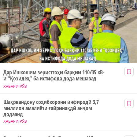
Дар Ишкошим зеристгоҳи барқии 110/35 кВ-
и “Қозидеҳ” ба истифода дода мешавад
ХАБАРИ РӮЗ
Шаҳрвандону соҳибкорони инфиродӣ 3,7
миллион амалиёти ғайринақдӣ анҷом
додаанд
ХАБАРИ РӮЗ