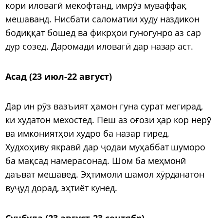
кори иловагӣ мекофтанд, имрӯз муваффақ
мешаванд. Нисбати саломатии худу наздикон
бодиққат бошед ва фикрҳои гуногунро аз сар
дур созед. Даромади иловагӣ дар назар аст.
Асад (23 июл-22 август)
Дар ин рӯз вазъият ҳамон гуна сурат мегирад,
ки худатон мехостед. Пеш аз оғози ҳар кор нерӯ
ва имкониятҳои худро ба назар гиред.
Худхоҳиву якравӣ дар ҷодаи муҳаббат шуморо
ба мақсад намерасонад. Шом ба меҳмонӣ
даъват мешавед. Эҳтимоли шамол хӯрданатон
вуҷуд дорад, эҳтиёт кунед.
Сунбула (23 август-23 сентябр)