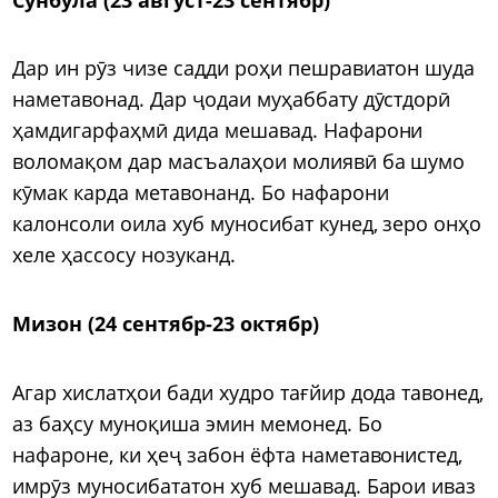
Дар ин рӯз чизе садди роҳи пешравиатон шуда
наметавонад. Дар ҷодаи муҳаббату дӯстдорӣ
ҳамдигарфаҳмӣ дида мешавад. Нафарони
воломақом дар масъалаҳои молиявӣ ба шумо
кӯмак карда метавонанд. Бо нафарони
калонсоли оила хуб муносибат кунед, зеро онҳо
хеле ҳассосу нозуканд.
Мизон (24 сентябр-23 октябр)
Агар хислатҳои бади худро тағйир дода тавонед,
аз баҳсу муноқиша эмин мемонед. Бо
нафароне, ки ҳеҷ забон ёфта наметавонистед,
имрӯз муносибататон хуб мешавад. Барои иваз