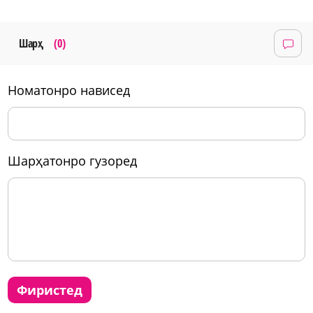
Шарҳ
(0)
номатонро нависед
шарҳатонро гузоред
фиристед