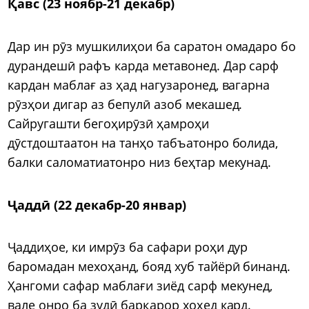
Қавс (23 ноябр-21 декабр)
Дар ин рӯз мушкилиҳои ба саратон омадаро бо
дурандешӣ рафъ карда метавонед. Дар сарф
кардан маблағ аз ҳад нагузаронед, вагарна
рӯзҳои дигар аз бепулӣ азоб мекашед.
Сайругашти бегоҳирӯзӣ ҳамроҳи
дӯстдоштаатон на танҳо табъатонро болида,
балки саломатиатонро низ беҳтар мекунад.
Ҷаддӣ (22 декабр-20 январ)
Ҷаддиҳое, ки имрӯз ба сафари роҳи дур
баромадан мехоҳанд, бояд хуб тайёрӣ бинанд.
Ҳангоми сафар маблағи зиёд сарф мекунед,
вале онро ба зудӣ барқарор хоҳед кард.