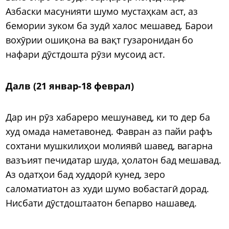
Азбаски масунияти шумо мустаҳкам аст, аз
бемории зуком ба зудӣ халос мешавед. Барои
вохӯрии ошиқона ва вақт гузаронидан бо
нафари дӯстдошта рӯзи мусоид аст.
Далв (21 январ-18 феврал)
Дар ин рӯз хабареро мешунавед, ки то дер ба
худ омада наметавонед. Фавран аз пайи рафъ
сохтани мушкилиҳои молиявӣ шавед, вагарна
вазъият печидатар шуда, ҳолатон бад мешавад.
Аз одатҳои бад худдорӣ кунед, зеро
саломатиатон аз худи шумо вобастагӣ дорад.
Нисбати дӯстдоштаатон бепарво нашавед.