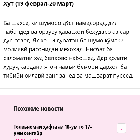
Ҳут (19 феврал-20 март)
Ба шахсе, ки шуморо дӯст намедорад, дил
набандед ва орзуву ҳавасҳои беҳударо аз сар
дур созед. Як хеши дуратон ба шумо кӯмаки
молиявӣ расонидан мехоҳад. Нисбат ба
саломатии худ бепарво набошед. Дар ҳолати
хуруҷ кардани ягон навъи беморӣ дарҳол ба
тибиби оилавӣ занг занед ва машварат пурсед.
Похожие новости
Толеъномаи ҳафта аз 10-ум то 17-
уми сентябр