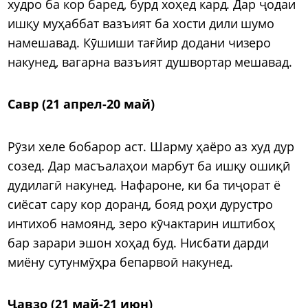
худро ба кор баред, бурд хоҳед кард. Дар ҷодаи
ишқу муҳаббат вазъият ба хости дили шумо
намешавад. Кӯшиши тағйир додани чизеро
накунед, вагарна вазъият душвортар мешавад.
Савр (21 апрел-20 май)
Рӯзи хеле бобарор аст. Шарму ҳаёро аз худ дур
созед. Дар масъалаҳои марбут ба ишқу ошиқӣ
дудилагӣ накунед. Нафароне, ки ба тиҷорат ё
сиёсат сару кор доранд, бояд роҳи дурустро
интихоб намоянд, зеро кӯчактарин иштибоҳ
бар зарари эшон хоҳад буд. Нисбати дарди
миёну сутунмӯҳра бепарвоӣ накунед.
Ҷавзо (21 май-21 июн)