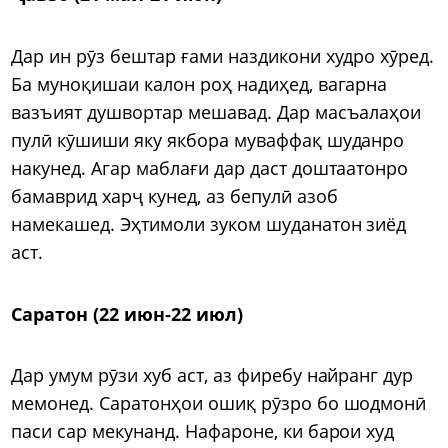
Дар ин рӯз бештар ғами наздикони худро хӯред.
Ба муноқишаи калон роҳ надиҳед, вагарна
вазъият душвортар мешавад. Дар масъалаҳои
пулӣ кӯшиши яку якбора муваффақ шуданро
накунед. Агар маблағи дар даст доштаатонро
бамаврид харҷ кунед, аз бепулӣ азоб
намекашед. Эҳтимоли зуком шуданатон зиёд
аст.
Саратон (22 июн-22 июл)
Дар умум рӯзи хуб аст, аз фиребу найранг дур
мемонед. Саратонҳои ошиқ рӯзро бо шодмонӣ
паси сар мекунанд. Нафароне, ки барои худ