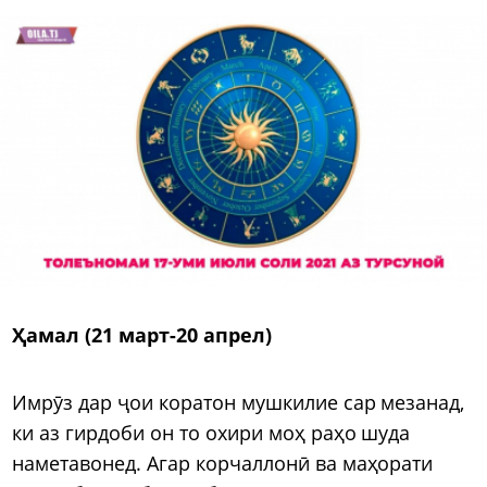
Ҳамал (21 март-20 апрел)
Имрӯз дар ҷои коратон мушкилие сар мезанад,
ки аз гирдоби он то охири моҳ раҳо шуда
наметавонед. Агар корчаллонӣ ва маҳорати