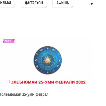
ОИЛАВӢ
ДАСТАРХОН
АФИША
▼
Толеъномаи 25-уми феврал