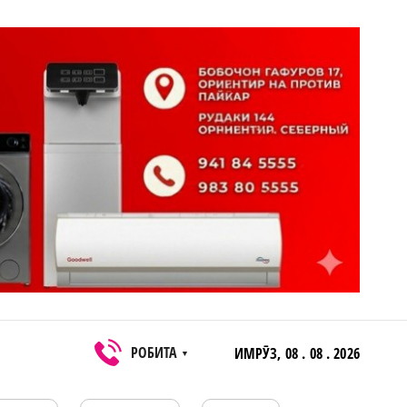
РОБИТА
ИМРӮЗ,
08 . 08 . 2026
▼