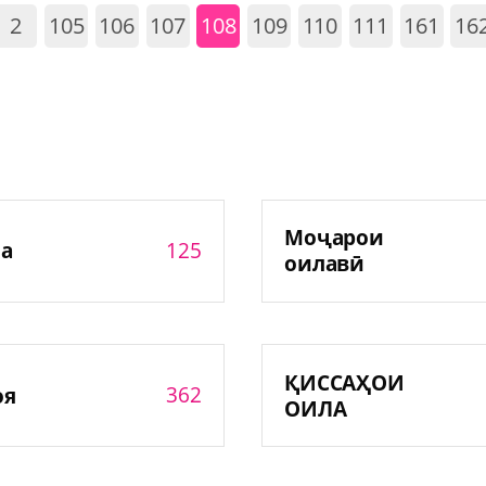
2
105
106
107
108
109
110
111
161
16
Моҷарои
125
а
оилавӣ
ҚИССАҲОИ
362
оя
ОИЛА