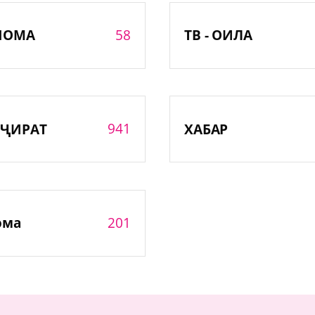
58
НОМА
ТВ - ОИЛА
941
ҶИРАТ
ХАБАР
201
ома