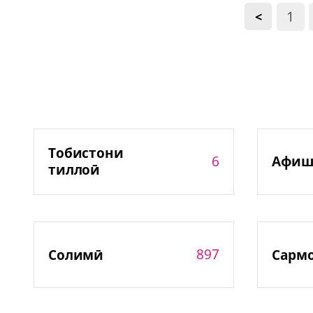
1
<
Тобистони
6
Афиш
тиллоӣ
897
Солимӣ
Сарм